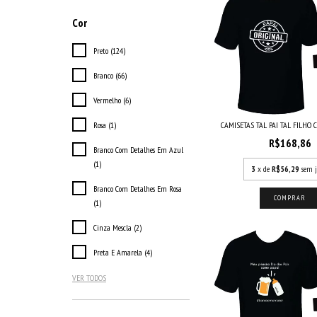
Cor
Preto (124)
Branco (66)
Vermelho (6)
Rosa (1)
CAMISETAS TAL PAI TAL FILHO C
R$168,86
Branco Com Detalhes Em Azul
(1)
3
x de
R$56,29
sem j
Branco Com Detalhes Em Rosa
COMPRAR
(1)
Cinza Mescla (2)
Preta E Amarela (4)
VER TODOS