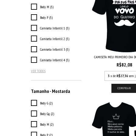
Body M (5)
Body P (5)
Camiseta Infantil 1 (5)
Camiseta Infantil 2 (5)
Camiseta Infantil 3 (5)
CAMISETA MEU PRIMEIRO DIA DOS
Camiseta Infantil 4 (5)
R$82,08
VER TODOS
3
x de
R$27,36
sem j
COMPRAR
Tamanho - Mostarda
Body G (2)
Body Gg (2)
Body M (2)
Body P (2)