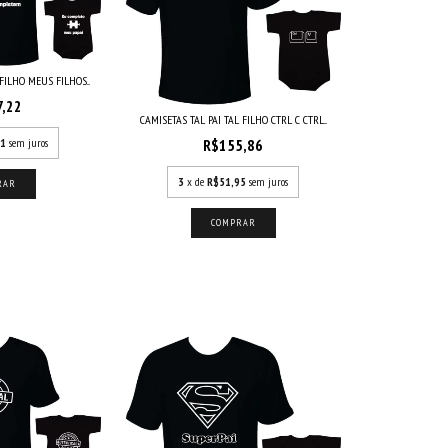
FILHO MEUS FILHOS...
7,22
CAMISETAS TAL PAI TAL FILHO CTRL C CTRL...
R$155,86
41
sem juros
3
x de
R$51,95
sem juros
RAR
COMPRAR