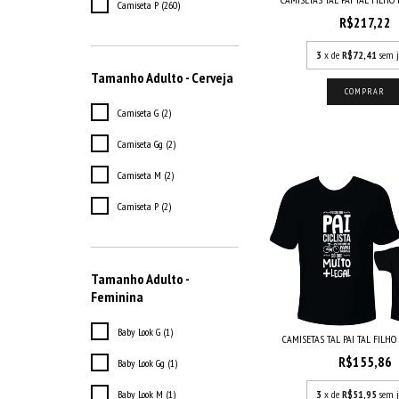
Camiseta P (260)
R$217,22
3
x de
R$72,41
sem j
Tamanho Adulto - Cerveja
COMPRAR
Camiseta G (2)
Camiseta Gg (2)
Camiseta M (2)
Camiseta P (2)
Tamanho Adulto -
Feminina
Baby Look G (1)
CAMISETAS TAL PAI TAL FILHO CI
R$155,86
Baby Look Gg (1)
3
x de
R$51,95
sem j
Baby Look M (1)