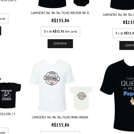
CAMISETAS TAL PAI TAL FILHO MELHOR PAI D...
CAMISETAS TAL PAI TAL 
uros
R$155,86
R$15
3
x de
R$51,95
sem juros
3
x de
R$51,
COMPRAR
COMP
CLISTA / F...
CAMISETAS TAL PAI TAL FILHO PAPAI ORIGIN...
R$155,86
uros