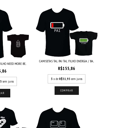
CAMISETAS TAL PAI TAL FILHO ENERGIA / BA...
FILHO NEED MORE BE...
R$155,86
5,86
3
x de
R$51,95
sem juros
95
sem juros
COMPRAR
RAR