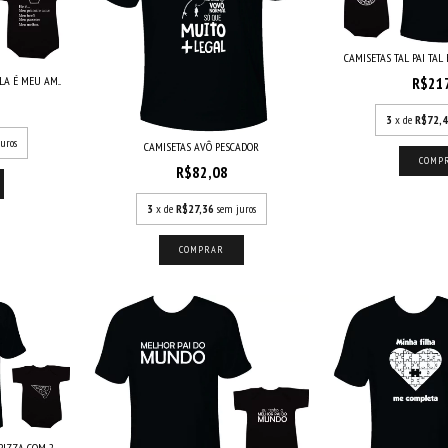
CAMISETAS TAL PAI TAL 
LA É MEU AM...
R$21
3
x de
R$72,
uros
CAMISETAS AVÔ PESCADOR
COMP
R$82,08
3
x de
R$27,36
sem juros
COMPRAR
IZZA COM 2...