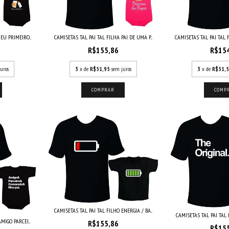
EU PRIMEIRO...
CAMISETAS TAL PAI TAL 
CAMISETAS TAL PAI TAL FILHA PAI DE UMA P...
R$15
R$155,86
uros
3
x de
R$51,
3
x de
R$51,95
sem juros
COMP
COMPRAR
CAMISETAS TAL PAI TAL FILHO ENERGIA / BA...
CAMISETAS TAL PAI TAL 
MIGO PARCEI...
R$155,86
R$15