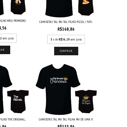
FILHO MEU PRIMEIRO...
CAMISETAS TAL PAI TAL FILHO PIZZA / FATI...
4,56
R$168,86
52
sem juros
3
x de
R$56,29
sem juros
RAR
COMPRAR
FILHO THE ORIGINAL...
CAMISETAS TAL PAI TAL FILHA PAI DE UMA P...
5,86
R$155,86