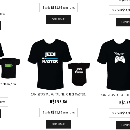
3
x de
R$51,95
sem juros
3
x de
R$51,
uros
COMPRAR
COMP
ERGIA / BA...
CAMISETAS TAL PAI TAL FILHO JEDI MASTER...
CAMISETAS TAL PAI TAL F
R$155,86
R$15
uros
3
x de
R$51,95
sem juros
3
x de
R$51,
COMPRAR
COMP