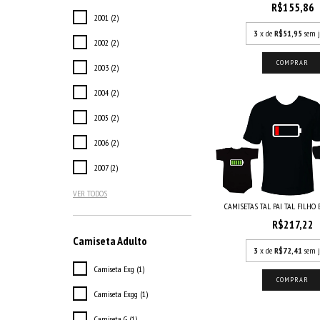
R$155,86
2001 (2)
3
x de
R$51,95
sem j
2002 (2)
COMPRAR
2003 (2)
2004 (2)
2005 (2)
2006 (2)
2007 (2)
VER TODOS
CAMISETAS TAL PAI TAL FILHO EN
R$217,22
Camiseta Adulto
3
x de
R$72,41
sem j
Camiseta Exg (1)
COMPRAR
Camiseta Exgg (1)
Camiseta G (1)