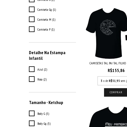
Camiseta Gg (1)
Camiseta M (1)
Camiseta P (1)
Detalhe Na Estampa
Infantil
CAMISETAS TAL PAI TAL FILHO PI
Azul (2)
R$155,86
Rosa (2)
3
x de
R$51,95
sem j
COMPRAR
Tamanho - Ketchup
Body G (5)
Body Gg (5)