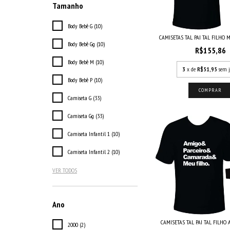
Tamanho
Body Bebê G (10)
CAMISETAS TAL PAI TAL FILHO M
Body Bebê Gg (10)
R$155,86
Body Bebê M (10)
3
x de
R$51,95
sem j
Body Bebê P (10)
COMPRAR
Camiseta G (33)
Camiseta Gg (33)
Camiseta Infantil 1 (10)
Camiseta Infantil 2 (10)
VER TODOS
Ano
CAMISETAS TAL PAI TAL FILHO A
2000 (2)