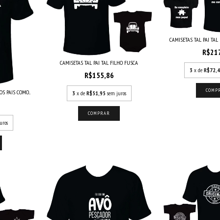
CAMISETAS TAL PAI TAL 
R$21
CAMISETAS TAL PAI TAL FILHO FUSCA
3
x de
R$72,
R$155,86
COMP
 PAIS COMO...
3
x de
R$51,95
sem juros
COMPRAR
uros