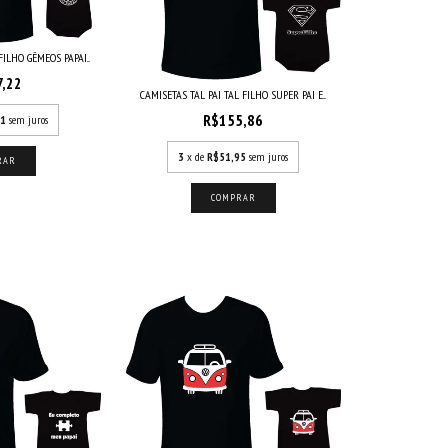
FILHO GÊMEOS PAPAI...
7,22
CAMISETAS TAL PAI TAL FILHO SUPER PAI E...
R$155,86
41
sem juros
3
x de
R$51,95
sem juros
RAR
COMPRAR