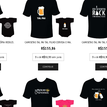
ÓPIA REDUZI...
CAMISETAS TAL PAI TAL FILHO CERVEJA E MA...
CAMISETAS TAL PAI TAL 
R$155,86
R$15
uros
3
x de
R$51,95
sem juros
3
x de
R$51,
COMPRAR
COMP