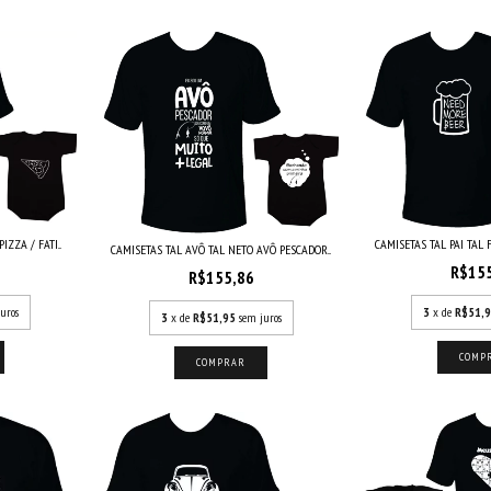
CAMISETAS TAL PAI TAL 
ZZA / FATI...
CAMISETAS TAL AVÔ TAL NETO AVÔ PESCADOR...
R$15
R$155,86
3
x de
R$51,
uros
3
x de
R$51,95
sem juros
COMP
COMPRAR