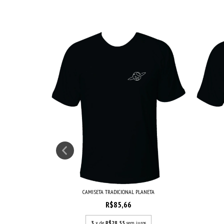
NGULOS
CAMISETA TRADICIONAL PLANETA
R$85,66
s
3
x de
R$28,55
sem juros