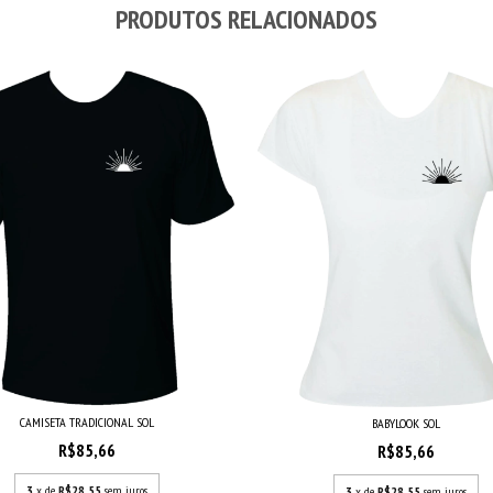
PRODUTOS RELACIONADOS
CAMISETA TRADICIONAL SOL
BABYLOOK SOL
R$85,66
R$85,66
3
x de
R$28,55
sem juros
3
x de
R$28,55
sem juros