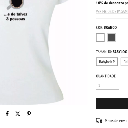
10% de desconto
pa
VER MEIOS DE PAGA
COR:
BRANCO
TAMANHO:
BABYLOO
Babylook P
Ba
QUANTIDADE
Entregas para o CEP:
Meios de envio