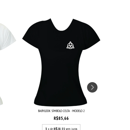
BABYLOOK SÍMBOLO CELTA - MODELO 2
R$85,66
3
x de
R$28,55
sem juros