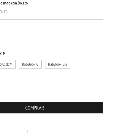
gando com Boleto
MENTO
K P
bylook M
Babylook G
Babylook GG
ALTERAR CEP