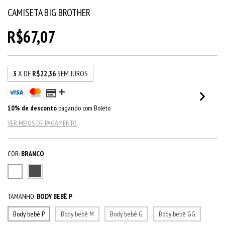
CAMISETA BIG BROTHER
R$67,07
3
X DE
R$22,36
SEM JUROS
10% de desconto
pagando com Boleto
VER MEIOS DE PAGAMENTO
COR:
BRANCO
TAMANHO:
BODY BEBÊ P
Body bebê P
Body bebê M
Body bebê G
Body bebê GG