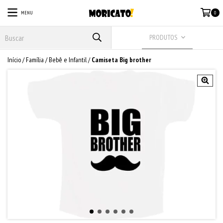
MENU
0
PRODUTOS
Início
/
Família
/
Bebê e Infantil
/
Camiseta Big brother