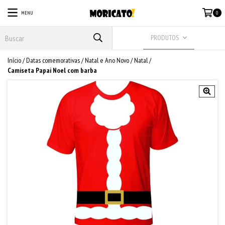
MENU
0
PRODUTOS
Início
/
Datas comemorativas
/
Natal e Ano Novo
/
Natal
/
Camiseta Papai Noel com barba