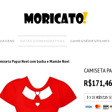
VIAGENS
DATAS COMEMORATIVAS
GAMES/SÉRIES/FILMES
miseta Papai Noel com barba e Mamãe Noel
CAMISETA P
R$171,4
3
X DE
R$57,15
SE