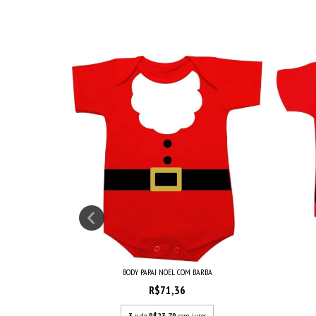
BARBA
BODY PAPAI NOEL COM BARBA
s
R$71,36
3
x de
R$23,79
sem juros