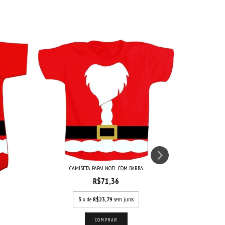
CAMISETA PAPAI NOEL COM BARBA
CAMI
R$71,36
3
x de
R$23,79
sem juros
COMPRAR