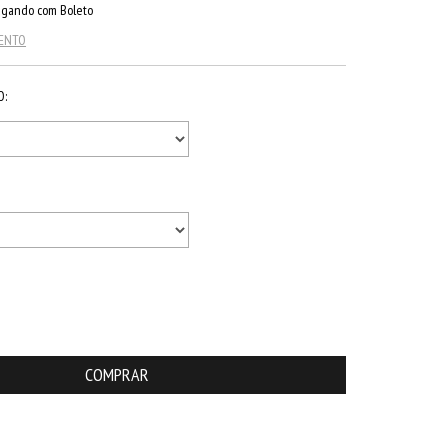
gando com Boleto
MENTO
O:
ALTERAR CEP