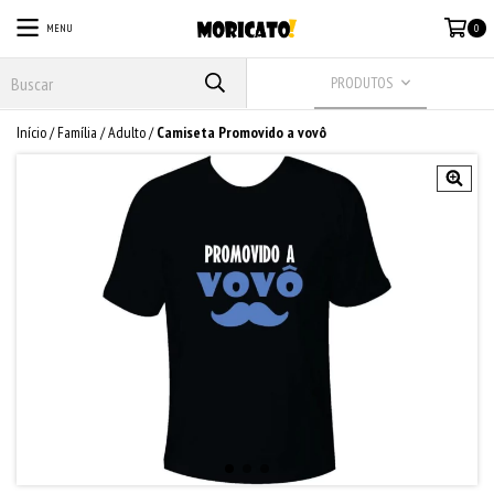
MENU
0
PRODUTOS
Início
/
Família
/
Adulto
/
Camiseta Promovido a vovô