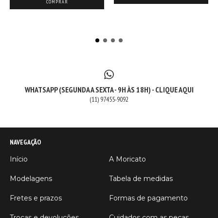
COMPRAR
WHATSAPP (SEGUNDA A SEXTA - 9H ÀS 18H) - CLIQUE AQUI
(11) 97455-9092
NAVEGAÇÃO
Início
A Moricato
Modelagens
Tabela de medidas
Fretes e prazos
Formas de pagamento
Trocas e devoluções
Cuidados com as peças