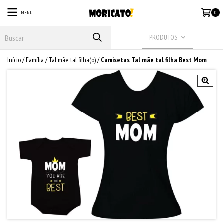
MENU
0
PRODUTOS
Início
/
Família
/
Tal mãe tal filha(o)
/
Camisetas Tal mãe tal filha Best Mom