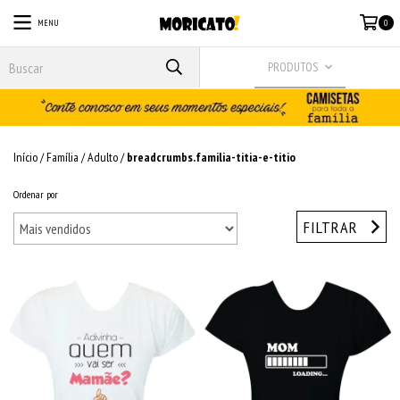
MENU
0
PRODUTOS
Início
/
Família
/
Adulto
/
breadcrumbs.familia-titia-e-titio
Ordenar por
FILTRAR