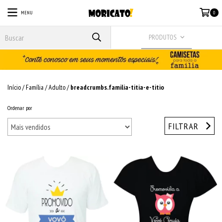
MENU
0
PRODUTOS
Início
/
Família
/
Adulto
/
breadcrumbs.familia-titia-e-titio
Ordenar por
FILTRAR