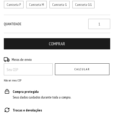
Camiseta P
Camiseta M
Camiseta G
Camiseta GG
QUANTIDADE
Entregas para o CEP:
ALTERAR CEP
Meios de envio
CALCULAR
Não sei meu CEP
Compra protegida
Seus dados cuidados durante toda a compra.
Trocas e devoluções