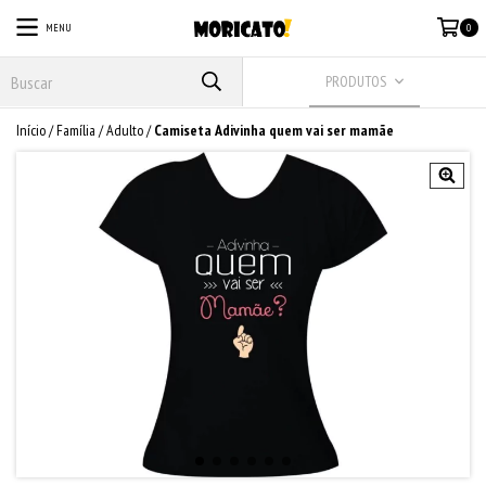
MENU
0
PRODUTOS
Início
/
Família
/
Adulto
/
Camiseta Adivinha quem vai ser mamãe