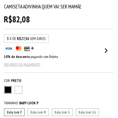
CAMISETA ADIVINHA QUEM VAI SER MAMÃE
R$82,08
3
X DE
R$27,36
SEM JUROS
10% de desconto
pagando com Boleto
VER MEIOS DE PAGAMENTO
COR:
PRETO
TAMANHO:
BABY LOOK P
Baby look P
Baby look M
Baby look G
Baby look GG