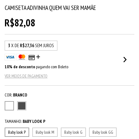
CAMISETA ADIVINHA QUEM VAI SER MAMÃE
R$82,08
3
X DE
R$27,36
SEM JUROS
10% de desconto
pagando com Boleto
VER MEIOS DE PAGAMENTO
COR:
BRANCO
TAMANHO:
BABY LOOK P
Baby look P
Baby look M
Baby look G
Baby look GG