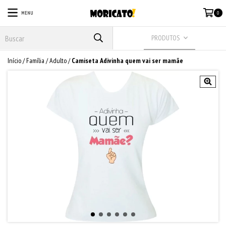
MENU
0
PRODUTOS
Início
/
Família
/
Adulto
/
Camiseta Adivinha quem vai ser mamãe