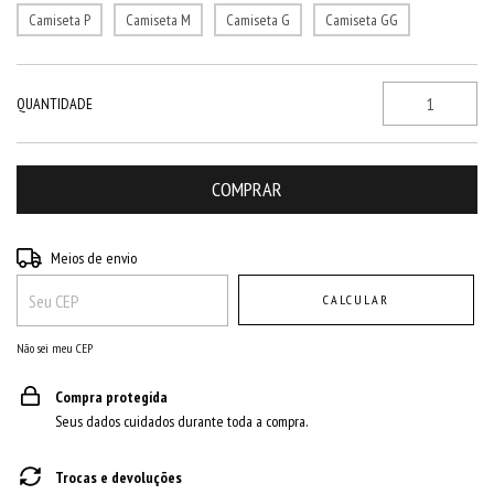
Camiseta P
Camiseta M
Camiseta G
Camiseta GG
QUANTIDADE
Entregas para o CEP:
ALTERAR CEP
Meios de envio
CALCULAR
Não sei meu CEP
Compra protegida
Seus dados cuidados durante toda a compra.
Trocas e devoluções