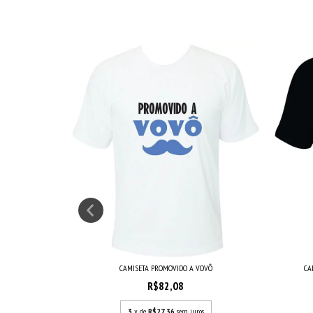
UTRA VEZ
CAMISETA PROMOVIDO A VOVÔ
CA
R$82,08
s
3
x de
R$27,36
sem juros