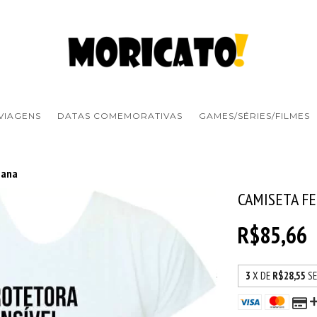
VIAGENS
DATAS COMEMORATIVAS
GAMES/SÉRIES/FILMES
iana
CAMISETA F
R$85,66
3
X DE
R$28,55
S