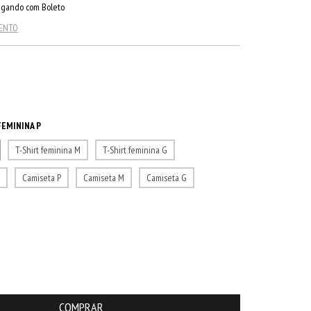
gando com Boleto
MENTO
FEMININA P
T-Shirt feminina M
T-Shirt feminina G
G
Camiseta P
Camiseta M
Camiseta G