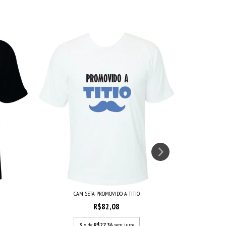
CAMISETA PROMOVIDO A TITIO
CA
R$82,08
3
x de
R$27,36
sem juros