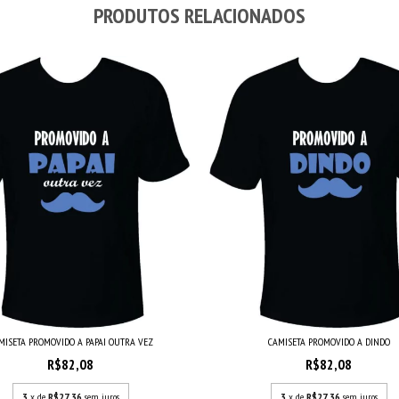
PRODUTOS RELACIONADOS
MISETA PROMOVIDO A PAPAI OUTRA VEZ
CAMISETA PROMOVIDO A DINDO
R$82,08
R$82,08
3
x de
R$27,36
sem juros
3
x de
R$27,36
sem juros