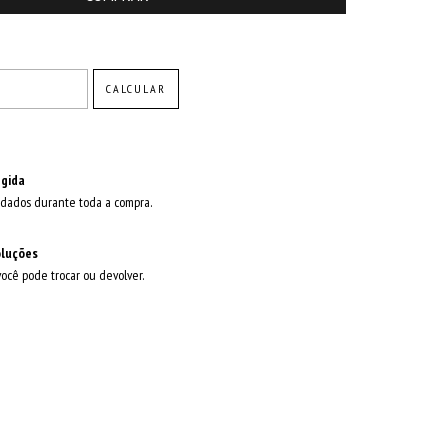
ALTERAR CEP
CALCULAR
gida
dados durante toda a compra.
oluções
você pode trocar ou devolver.