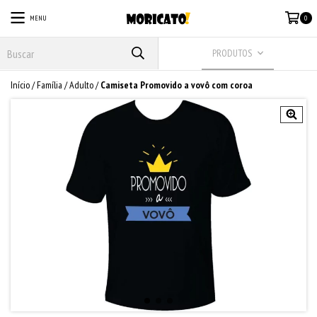
MENU
0
PRODUTOS
Início
/
Família
/
Adulto
/
Camiseta Promovido a vovô com coroa