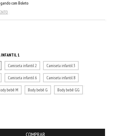
gando com Boleto
MENTO
 INFANTIL 1
Camiseta infantil 2
Camiseta infantil 3
Camiseta infantil 6
Camiseta infantil 8
Body bebê M
Body bebê G
Body bebê GG