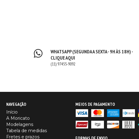
WHATSAPP (SEGUNDA A SEXTA - 9H ÀS 18H) -
CLIQUE AQUI
(11) 97455-9092
NAVEGAÇÃO
MEIOS DE PAGAMENTO
Início
A Moricato
Modelagens
Tabela de medidas
Fretes e prazos
FORMAS DE ENVIO