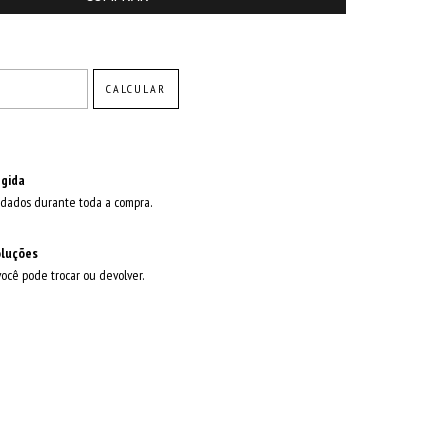
ALTERAR CEP
CALCULAR
gida
dados durante toda a compra.
oluções
você pode trocar ou devolver.