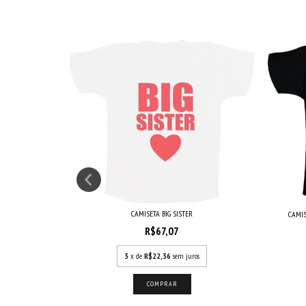
CAMISETA BIG SISTER
CAMIS
R$67,07
3
x de
R$22,36
sem juros
s
COMPRAR