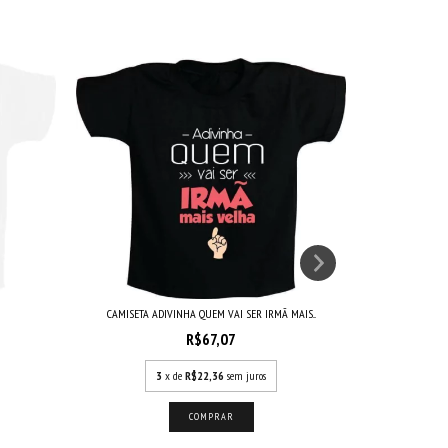
CAMISETA
CAMISETA ADIVINHA QUEM VAI SER IRMÃ MAIS...
R$67,07
3
x de
R$22,36
sem juros
COMPRAR